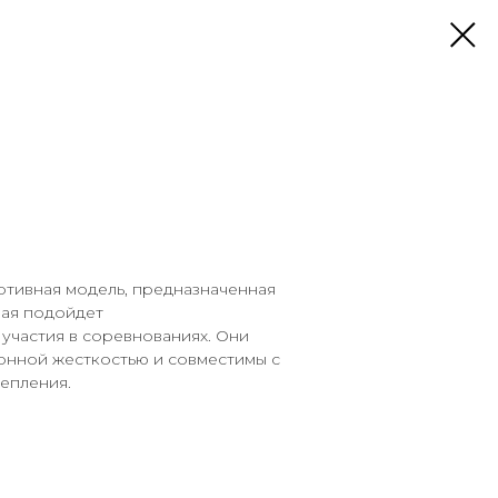
е ботинки ONSKI
ортивная модель, предназначенная
рая подойдет
участия в соревнованиях. Они
онной жесткостью и совместимы с
епления.