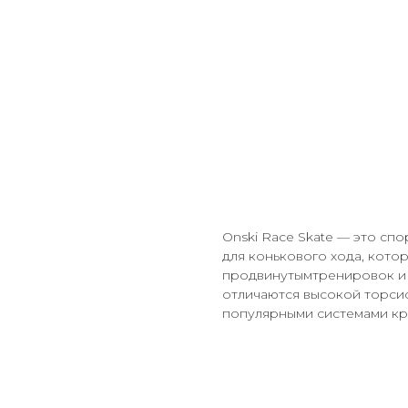
Лыжные Беговы
RACE SKATE
10000,00
р.
Onski Race Skate — это сп
для конькового хода, кото
продвинутымтренировок и 
отличаются высокой торси
популярными системами кр