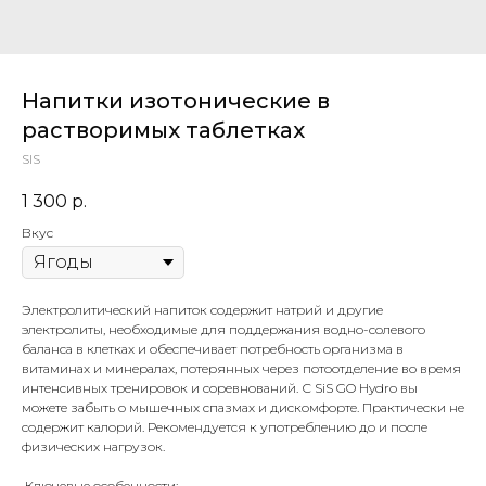
Напитки изотонические в
растворимых таблетках
SIS
1 300
р.
Вкус
Электролитический напиток содержит натрий и другие
электролиты, необходимые для поддержания водно-солевого
баланса в клетках и обеспечивает потребность организма в
витаминах и минералах, потерянных через потоотделение во время
интенсивных тренировок и соревнований. С SiS GO Hydro вы
можете забыть о мышечных спазмах и дискомфорте. Практически не
содержит калорий. Рекомендуется к употреблению до и после
физических нагрузок.
Ключевые особенности: