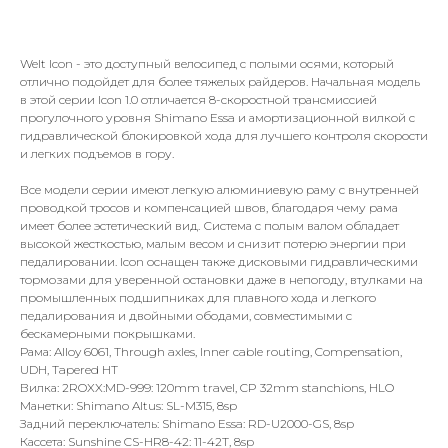
57990,00
р.
Welt Icon - это доступный велосипед с полыми осями, который
отлично подойдет для более тяжелых райдеров. Начальная модель
в этой серии Icon 1.0 отличается 8-скоростной трансмиссией
прогулочного уровня Shimano Essa и амортизационной вилкой с
гидравлической блокировкой хода для лучшего контроля скорости
и легких подъемов в гору.
Все модели серии имеют легкую алюминиевую раму с внутренней
проводкой тросов и компенсацией швов, благодаря чему рама
имеет более эстетический вид. Система с полым валом обладает
высокой жесткостью, малым весом и снизит потерю энергии при
педалировании. Icon оснащен также дисковыми гидравлическими
тормозами для уверенной остановки даже в непогоду, втулками на
промышленных подшипниках для плавного хода и легкого
педалирования и двойными ободами, совместимыми с
бескамерными покрышками.
Рама: Alloy 6061, Through axles, Inner cable routing, Compensation,
UDH, Tapered HT
Вилка: 2ROXX:MD-999: 120mm travel, CP 32mm stanchions, HLO
Манетки: Shimano Altus: SL-M315, 8sp
Задний переключатель: Shimano Essa: RD-U2000-GS, 8sp
Кассета: Sunshine CS-HR8-42: 11-42T, 8sp