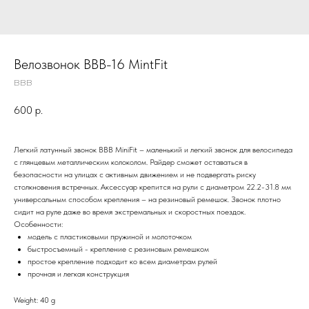
Велозвонок BBB-16 MintFit
BBB
600
р.
Легкий латунный звонок BBB MiniFit – маленький и легкий звонок для велосипеда
с глянцевым металлическим колоколом. Райдер сможет оставаться в
безопасности на улицах с активным движением и не подвергать риску
столкновения встречных. Аксессуар крепится на рули с диаметром 22.2-31.8 мм
универсальным способом крепления – на резиновый ремешок. Звонок плотно
сидит на руле даже во время экстремальных и скоростных поездок.
Особенности:
модель с пластиковыми пружиной и молоточком
быстросъемный - крепление с резиновым ремешком
простое крепление подходит ко всем диаметрам рулей
прочная и легкая конструкция
Weight: 40 g