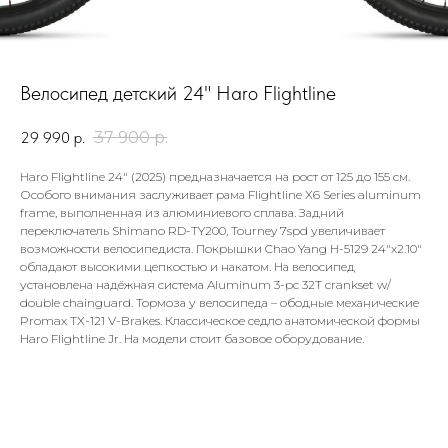
Велосипед детский 24" Haro Flightline
37 900
р.
29 990
р.
Haro Flightline 24" (2025) предназначается на рост от 125 до 155 см.
Особого внимания заслуживает рама Flightline X6 Series aluminum
frame, выполненная из алюминиевого сплава. Задний
переключатель Shimano RD-TY200, Tourney 7spd увеличивает
возможности велосипедиста. Покрышки Chao Yang H-5129 24"x2.10"
обладают высокими цепкостью и накатом. На велосипед
установлена надёжная система Aluminum 3-pc 32T crankset w/
double chainguard. Тормоза у велосипеда – ободные механические
Promax TX-121 V-Brakes. Классическое седло анатомической формы
Haro Flightline Jr. На модели стоит базовое оборудование.