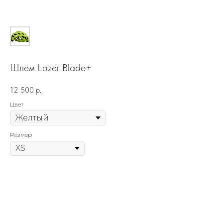
Шлем Lazer Blade+
12 500
р.
Цвет
Размер
Lazer Blade Plus - эффективный и стильный шлем для
повседневного катания в городе. За защиту и превосходный вес
отвечает технология In mold, совмещающая в единое целое плотный
пластиковый корпус шлема с основанием из амортизирующего
материала. Внутри шлем также защищает Вас от перегрева, обладая
22-мя вентиляционными отверстиями. Мягкие съемные вставки