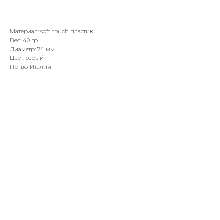
2100,00
р.
Материал: soft touch пластик
Вес: 40 гр
Диаметр: 74 мм
Цвет: серый
Пр-во: Италия