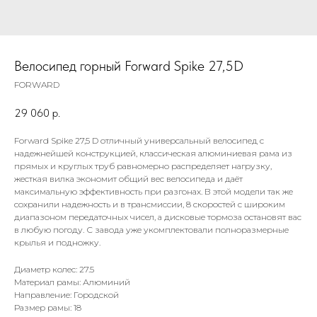
Велосипед горный Forward Spike 27,5D
FORWARD
29 060
р.
Forward Spike 27,5 D отличный универсальный велосипед с
надежнейшей конструкцией, классическая алюминиевая рама из
прямых и круглых труб равномерно распределяет нагрузку,
жесткая вилка экономит общий вес велосипеда и даёт
максимальную эффективность при разгонах. В этой модели так же
сохранили надежность и в трансмиссии, 8 скоростей с широким
диапазоном передаточных чисел, а дисковые тормоза остановят вас
в любую погоду. С завода уже укомплектовали полноразмерные
крылья и подножку.
Диаметр колес: 27.5
Материал рамы: Алюминий
Направление: Городской
Размер рамы: 18