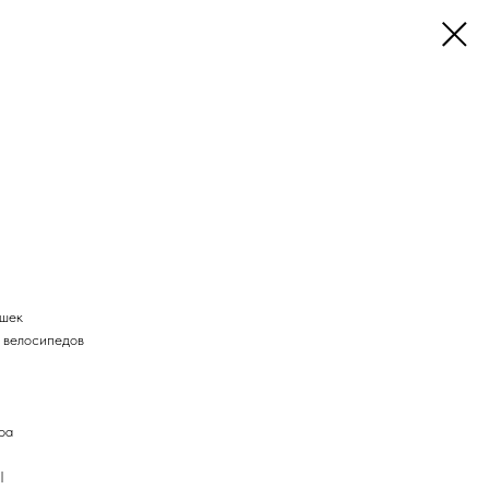
ышек
в велосипедов
ра
I